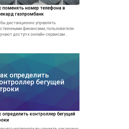
к поменять номер телефона в
лекард газпромбанк
бы дистанционно управлять
ственными финансами, пользователи
учают доступ к онлайн-сервисам...
ак определить
онтроллер бегущей
троки
к определить контроллер бегущей
роки
нашего материала вы узнаете, как можно