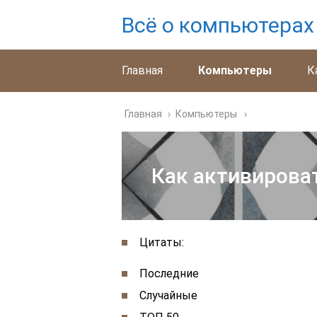
Всё о компьютерах
Главная
Компьютеры
К
Главная
›
Компьютеры
Как активироват
Цитаты:
Последние
Случайные