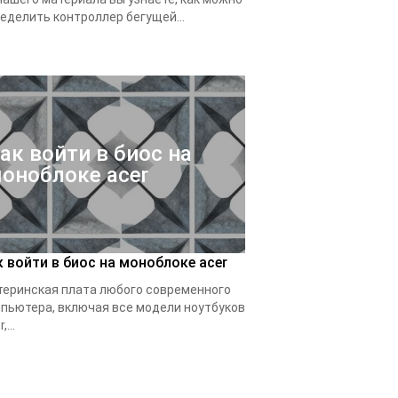
еделить контроллер бегущей...
ак войти в биос на
оноблоке acer
к войти в биос на моноблоке acer
еринская плата любого современного
пьютера, включая все модели ноутбуков
,...