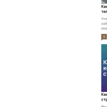
Ка
те
Что
соб
пол
0
К
к
с
Ка
ст
Из 