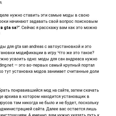
л.
м деле нужно ставить эти самые моды в свою
роки начинают задавать свой вопрос поисковым
в gta sa
?". Сейчас я расскажу вам как это можно
!
ы для gta san andreas с автоустановкой и это
ановки модификации в игру. Что же это такое?
нужно усвоить одно: моды для сан андреаса нужно
ing.net — это во-первых самый крупный портал
ько тут установка модов занимает считанные доли
брать понравившийся мод на сайте, затем скачать
де архива в котором находится установщик в
русов там никогда не было и не будет, поскольку
дминистрацией сайта. Далее вас остается лишь
инструкциям. А именно: вам нужно указать путь к