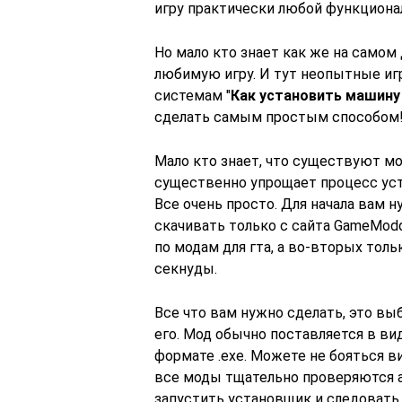
игру практически любой функциона
Но мало кто знает как же на само
любимую игру. И тут неопытные иг
системам "
Как установить машину 
сделать самым простым способом
Мало кто знает, что существуют мод
существенно упрощает процесс уст
Все очень просто. Для начала вам 
скачивать только с сайта GameModd
по модам для гта, а во-вторых тол
секнуды.
Все что вам нужно сделать, это вы
его. Мод обычно поставляется в ви
формате .exe. Можете не бояться ви
все моды тщательно проверяются а
запустить установщик и следовать 