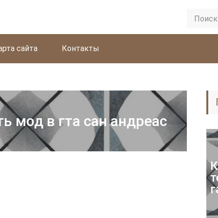
арта сайта
Контакты
ь мод в гта сан андреас
К
т
г