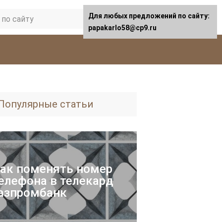
Для любых предложений по сайту:
papakarlo58@cp9.ru
Популярные статьи
ак поменять номер
елефона в телекард
азпромбанк