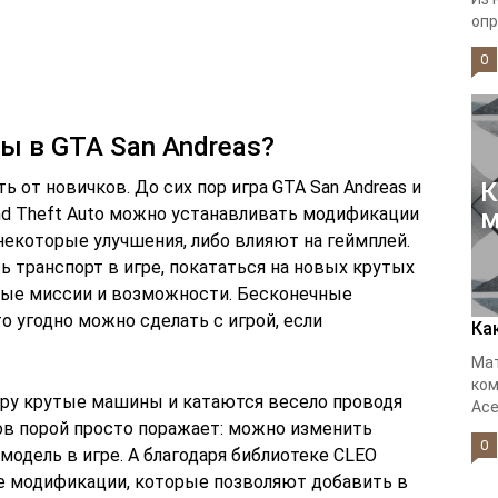
опр
0
ы в GTA San Andreas?
 от новичков. До сих пор игра GTA San Andreas и
К
and Theft Auto можно устанавливать модификации
м
некоторые улучшения, либо влияют на геймплей.
 транспорт в игре, покататься на новых крутых
ные миссии и возможности. Бесконечные
о угодно можно сделать с игрой, если
Ка
Мат
ком
игру крутые машины и катаются весело проводя
Acer
ов порой просто поражает: можно изменить
0
модель в игре. А благодаря библиотеке CLEO
 модификации, которые позволяют добавить в