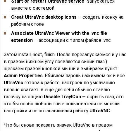
Start or restart UltraVnc service
-запускаться
вместе с системой
Creat UltraVnc desktop icons
— создать иконку на
рабочем столе
Associate UltraVnc Viewer with the .vnc file
extension
— ассоциации с типом файлов .vnc
Затем install, next, finish. После перезапускаемся и у нас
в правом нижнем углу появляется синий глаз:)
щелкаем правой кнопкой мыши и выбираем пункт
Admin Properties
. Вбиваем пароль нажимаем ок и все
UltraVnc
готова к работе, настроек по умолчанию
вполне хватает. Я еще для себя обычно ставлю
галочку на опцию
Disable TrayICon
— скрыть глаз, это
что бы особо любопытные пользователи не меняли
настройки и не останавливали работу
UltraVNC
.
Что бы снова показать значек UltraVnc в правом