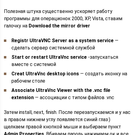
Полезная штука существенно ускоряет работу
программы для операционок 2000, XP, Vista, ставим
галочку на
Download the mirror driver
Registr UltraVNC Server as a system service
—
сделать сервер системной службой
Start or restart UltraVnc service
-запускаться
вместе с системой
Creat UltraVnc desktop icons
— создать иконку на
рабочем столе
Associate UltraVnc Viewer with the .vnc file
extension
— ассоциации с типом файлов .vnc
Затем install, next, finish. После перезапускаемся и у нас
в правом нижнем углу появляется синий глаз:)
щелкаем правой кнопкой мыши и выбираем пункт
Admin Properties
. Вбиваем пароль нажимаем ок и все