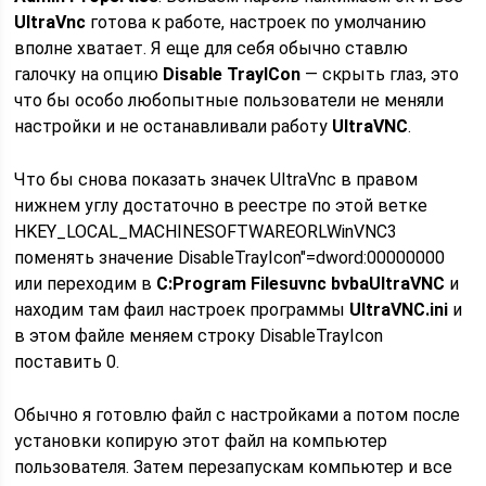
UltraVnc
готова к работе, настроек по умолчанию
вполне хватает. Я еще для себя обычно ставлю
галочку на опцию
Disable TrayICon
— скрыть глаз, это
что бы особо любопытные пользователи не меняли
настройки и не останавливали работу
UltraVNC
.
Что бы снова показать значек UltraVnc в правом
нижнем углу достаточно в реестре по этой ветке
HKEY_LOCAL_MACHINESOFTWAREORLWinVNC3
поменять значение DisableTrayIcon"=dword:00000000
или переходим в
C:Program Filesuvnc bvbaUltraVNC
и
находим там фаил настроек программы
UltraVNC.ini
и
в этом файле меняем строку DisableTrayIcon
поставить 0.
Обычно я готовлю файл с настройками а потом после
установки копирую этот файл на компьютер
пользователя. Затем перезапускам компьютер и все