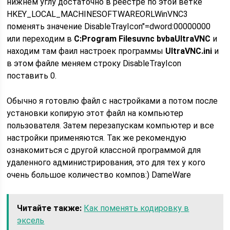
нижнем углу достаточно в реестре по этой ветке
HKEY_LOCAL_MACHINESOFTWAREORLWinVNC3
поменять значение DisableTrayIcon"=dword:00000000
или переходим в
C:Program Filesuvnc bvbaUltraVNC
и
находим там фаил настроек программы
UltraVNC.ini
и
в этом файле меняем строку DisableTrayIcon
поставить 0.
Обычно я готовлю файл с настройками а потом после
установки копирую этот файл на компьютер
пользователя. Затем перезапускам компьютер и все
настройки применяются. Так же рекомендую
ознакомиться с другой классной программой для
удаленного администрирования, это для тех у кого
очень большое количество компов:) DameWare
Читайте также:
Как поменять кодировку в
эксель