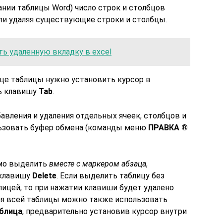
ании таблицы Word) число строк и столбцов
ли удаляя существующие строки и столбцы.
ь удаленную вкладку в excel
нце таблицы нужно установить курсор в
ть клавишу
Tab
.
авления и удаления отдельных ячеек, столбцов и
ьзовать буфер обмена (команды меню
ПРАВКА ®
имо выделить
вместе с маркером абзаца
,
 клавишу
Delete
. Если выделить таблицу без
лицей, то при нажатии клавиши будет удалено
ния всей таблицы можно также использовать
блица
, предварительно установив курсор внутри