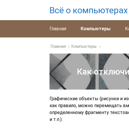
Всё о компьютерах
Главная
Компьютеры
К
Главная
›
Компьютеры
Как отключи
Графические объекты (рисунки и и
как правило, можно перемещать вм
определенному фрагменту текстовог
и т.п.).