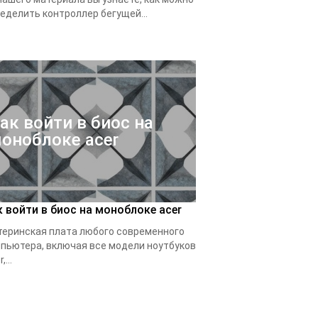
еделить контроллер бегущей...
ак войти в биос на
оноблоке acer
к войти в биос на моноблоке acer
еринская плата любого современного
пьютера, включая все модели ноутбуков
,...