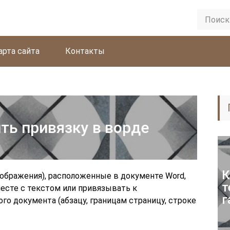
арта сайта
Контакты
ть привязку в ворде
К
зображения), расположенные в документе Word,
т
есте с текстом или привязывать к
г
о документа (абзацу, границам страницу, строке