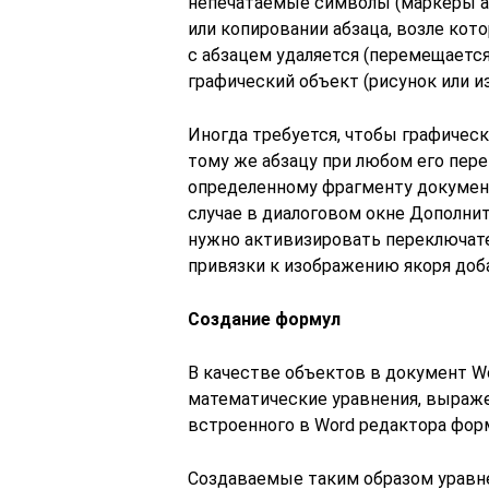
непечатаемые символы (маркеры аб
или копировании абзаца, возле кот
с абзацем удаляется (перемещается,
графический объект (рисунок или и
Иногда требуется, чтобы графичес
тому же абзацу при любом его перем
определенному фрагменту документа
случае в диалоговом окне Дополни
нужно активизировать переключат
привязки к изображению якоря доб
Создание формул
В качестве объектов в документ 
математические уравнения, выраж
встроенного в Word редактора фо
Создаваемые таким образом уравн