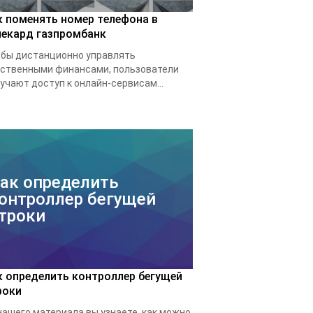
к поменять номер телефона в
лекард газпромбанк
бы дистанционно управлять
ственными финансами, пользователи
учают доступ к онлайн-сервисам...
ак определить
онтроллер бегущей
троки
к определить контроллер бегущей
роки
нашего материала вы узнаете, как можно