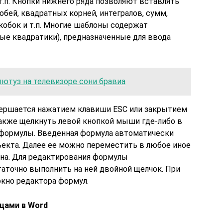
т.п. Кнопки нижнего ряда позволяют вставлять
бей, квадратных корней, интегралов, сумм,
кобок и т.п. Многие шаблоны содержат
тые квадратики), предназначенные для ввода
ютуз на телевизоре сони бравиа
вершается нажатием клавиши ESC или закрытием
акже щелкнуть левой кнопкой мыши где-либо в
 формулы. Введенная формула автоматически
ъекта. Далее ее можно переместить в любое иное
на. Для редактирования формулы
аточно выполнить на ней двойной щелчок. При
кно редактора формул.
ицами в Word