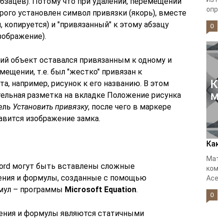
зацев). Потому что при удалении, перемещении
опр
орого установлен символ привязки (якорь), вместе
 копируется) и "привязанный" к этому абзацу
0
зображение).
кий объект оставался привязанным к одному и
ещении, т.е. был "жестко" привязан к
К
, например, рисунок к его названию. В этом
м
тельная разметка на вкладке Положение рисунка
ель
Установить привязку
, после чего в маркере
авится изображение замка.
Ка
Мат
Word могут быть вставлены сложные
ком
ения и формулы, созданные с помощью
Acer
рмул – программы
Microsoft Equation
.
0
ения и формулы являются статичными