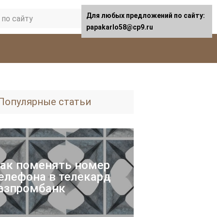
Для любых предложений по сайту:
papakarlo58@cp9.ru
Популярные статьи
ак поменять номер
елефона в телекард
азпромбанк