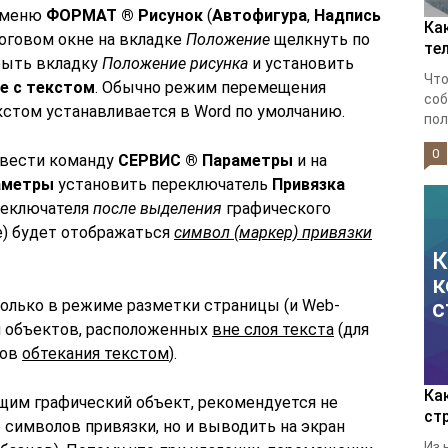
у меню
ФОРМАТ ® Рисунок
(
Автофигура
,
Надпись
Ка
логовом окне на вкладке
Положение
щелкнуть по
те
крыть вкладку
Положение рисунка
и установить
Что
е с текстом
. Обычно режим перемещения
соб
кстом устанавливается в Word по умолчанию.
пол
0
ввести команду
СЕРВИС ® Параметры
и на
аметры
установить переключатель
Привязка
ереключателя
после выделения
графического
е) будет отображаться
символ (маркер) привязки
К
к
с
олько в режиме разметки страницы (и Web-
 и объектов, расположенных
вне слоя текста
(для
мов
обтекания текстом
).
Ка
щим графический объект, рекомендуется не
ст
 символов привязки, но и выводить на экран
Из 