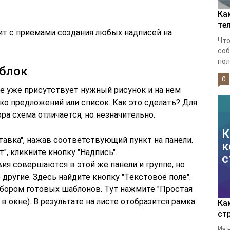
Ка
те
т с приемами создания любых надписей на
Что
соб
пол
 блок
0
те уже присутствует нужный рисунок и на нем
о предложений или список. Как это сделать? Для
ра схема отличается, но незначительно.
К
тавка", нажав соответствующий пункт на панели.
к
", кликните кнопку "Надпись".
с
твия совершаются в этой же панели и группе, но
другие. Здесь найдите кнопку "Текстовое поле".
абором готовых шаблонов. Тут нажмите "Простая
в окне). В результате на листе отобразится рамка
Ка
ст
Из 