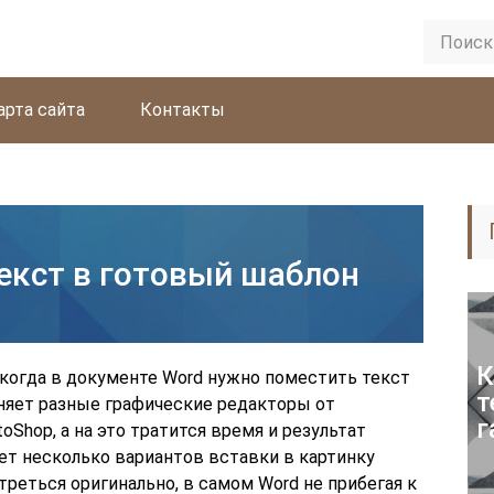
арта сайта
Контакты
екст в готовый шаблон
К
 когда в документе Word нужно поместить текст
т
няет разные графические редакторы от
г
oShop, а на это тратится время и результат
ет несколько вариантов вставки в картинку
треться оригинально, в самом Word не прибегая к