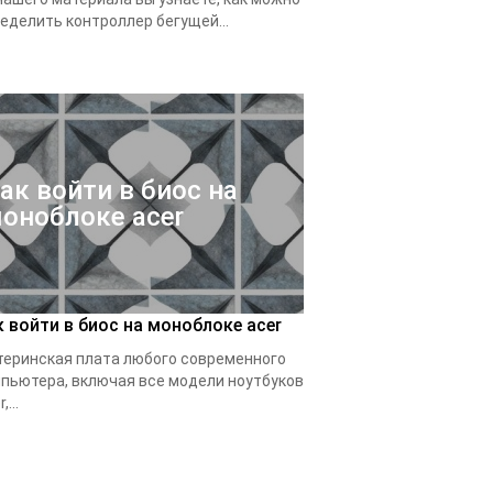
еделить контроллер бегущей...
ак войти в биос на
оноблоке acer
к войти в биос на моноблоке acer
еринская плата любого современного
пьютера, включая все модели ноутбуков
,...