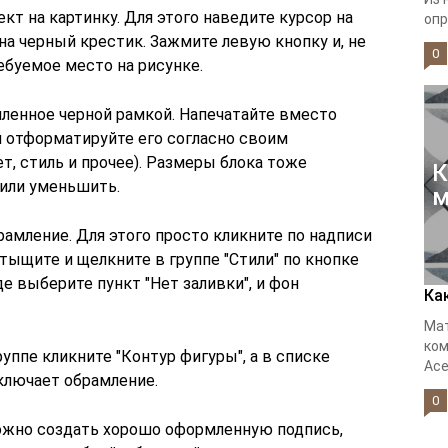
кт на картинку. Для этого наведите курсор на
опр
на черный крестик. Зажмите левую кнопку и, не
0
ребуемое место на рисунке.
мленное черной рамкой. Напечатайте вместо
 отформатируйте его согласно своим
т, стиль и прочее). Размеры блока тоже
К
или уменьшить.
м
рамление. Для этого просто кликните по надписи
Отыщите и щелкните в группе "Стили" по кнопке
е выберите пункт "Нет заливки", и фон
Ка
Мат
ком
руппе кликните "Контур фигуры", а в списке
Acer
ключает обрамление.
0
жно создать хорошо оформленную подпись,