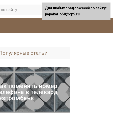
Для любых предложений по сайту:
papakarlo58@cp9.ru
Популярные статьи
ак поменять номер
елефона в телекард
азпромбанк