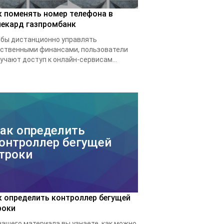
к поменять номер телефона в
лекард газпромбанк
бы дистанционно управлять
ственными финансами, пользователи
учают доступ к онлайн-сервисам...
ак определить
онтроллер бегущей
троки
к определить контроллер бегущей
роки
нашего материала вы узнаете, как можно